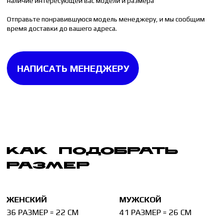
40 РАЗМЕР = 25.5 СМ
45 РАЗМЕР = 29 СМ
Измерьте стельку от любой вашей пары обуви.
Стелька измеряется до изгиба на пятке. Если
на стельке изгиба нет, то измерять её следует
целиком.