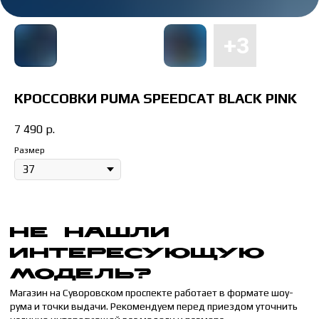
МОДЕЛЬ?
Магазин на Суворовском проспекте работает в формате шоу-
рума и точки выдачи. Рекомендуем перед приездом уточнить
наличие интересующей вас модели и размера
Отправьте понравившуюся модель менеджеру, и мы сообщим
время доставки до вашего адреса.
КРОССОВКИ PUMA SPEEDCAT BLACK PINK
НАПИСАТЬ МЕНЕДЖЕРУ
7 490
р.
Размер
КАК ПОДОБРАТЬ
РАЗМЕР
ЖЕНСКИЙ
МУЖСКОЙ
36 РАЗМЕР = 22 СМ
41 РАЗМЕР = 26 СМ
37 РАЗМЕР = 23 СМ
42 РАЗМЕР = 26.5 СМ
38 РАЗМЕР = 24 СМ
43 РАЗМЕР = 27 СМ
39 РАЗМЕР = 25 СМ
44 РАЗМЕР = 28 СМ