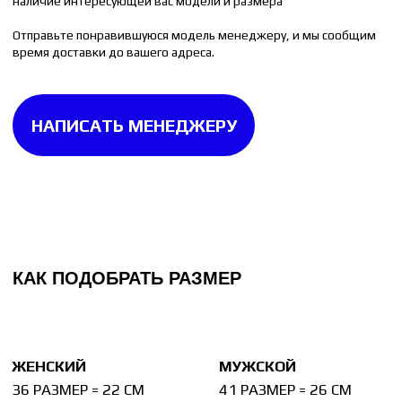
40 РАЗМЕР = 25.5 СМ
45 РАЗМЕР = 29 СМ
Измерьте стельку от любой вашей пары обуви.
Стелька измеряется до изгиба на пятке. Если
на стельке изгиба нет, то измерять её следует
целиком.