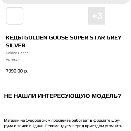
Магазин на Суворовском проспекте работает в формате шоу-
рума и точки выдачи. Рекомендуем перед приездом уточнить
наличие интересующей вас модели и размера
Отправьте понравившуюся модель менеджеру, и мы сообщим
время доставки до вашего адреса.
КЕДЫ GOLDEN GOOSE SUPER STAR GREY
SILVER
НАПИСАТЬ МЕНЕДЖЕРУ
Golden Goose
Артикул:
7990,00
р.
КАК ПОДОБРАТЬ РАЗМЕР
ЖЕНСКИЙ
МУЖСКОЙ
36 РАЗМЕР = 22 СМ
41 РАЗМЕР = 26 СМ
37 РАЗМЕР = 23 СМ
42 РАЗМЕР = 26.5 СМ
38 РАЗМЕР = 24 СМ
43 РАЗМЕР = 27 СМ
39 РАЗМЕР = 25 СМ
44 РАЗМЕР = 28 СМ