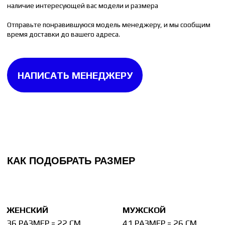
40 РАЗМЕР = 25.5 СМ
45 РАЗМЕР = 29 СМ
Измерьте стельку от любой вашей пары обуви.
Стелька измеряется до изгиба на пятке. Если
на стельке изгиба нет, то измерять её следует
целиком.