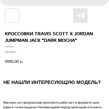
Магазин на Суворовском проспекте работает в формате шоу-
рума и точки выдачи. Рекомендуем перед приездом уточнить
наличие интересующей вас модели и размера
Отправьте понравившуюся модель менеджеру, и мы сообщим
время доставки до вашего адреса.
КРОССОВКИ TRAVIS SCOTT X JORDAN
JUMPMAN JACK "DARK MOCHA"
НАПИСАТЬ МЕНЕДЖЕРУ
Jordan
Артикул:
9990,00
р.
КАК ПОДОБРАТЬ РАЗМЕР
ЖЕНСКИЙ
МУЖСКОЙ
36 РАЗМЕР = 22 СМ
41 РАЗМЕР = 26 СМ
37 РАЗМЕР = 23 СМ
42 РАЗМЕР = 26.5 СМ
38 РАЗМЕР = 24 СМ
43 РАЗМЕР = 27 СМ
39 РАЗМЕР = 25 СМ
44 РАЗМЕР = 28 СМ