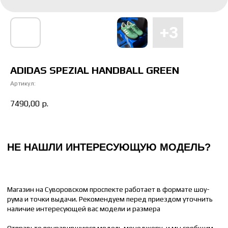
Магазин на Суворовском проспекте работает в формате шоу-
рума и точки выдачи. Рекомендуем перед приездом уточнить
наличие интересующей вас модели и размера
Отправьте понравившуюся модель менеджеру, и мы сообщим
время доставки до вашего адреса.
ADIDAS SPEZIAL HANDBALL GREEN
НАПИСАТЬ МЕНЕДЖЕРУ
Артикул:
7490,00
р.
КАК ПОДОБРАТЬ РАЗМЕР
ЖЕНСКИЙ
МУЖСКОЙ
36 РАЗМЕР = 22 СМ
41 РАЗМЕР = 26 СМ
37 РАЗМЕР = 23 СМ
42 РАЗМЕР = 26.5 СМ
38 РАЗМЕР = 24 СМ
43 РАЗМЕР = 27 СМ
39 РАЗМЕР = 25 СМ
44 РАЗМЕР = 28 СМ
40 РАЗМЕР = 25.5 СМ
45 РАЗМЕР = 29 СМ