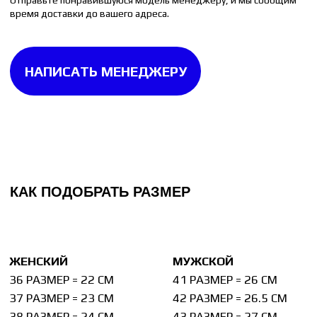
Измерьте стельку от любой вашей пары обуви.
Стелька измеряется до изгиба на пятке. Если
на стельке изгиба нет, то измерять её следует
целиком.