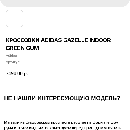
Магазин на Суворовском проспекте работает в формате шоу-
рума и точки выдачи. Рекомендуем перед приездом уточнить
наличие интересующей вас модели и размера
Отправьте понравившуюся модель менеджеру, и мы сообщим
время доставки до вашего адреса.
КРОССОВКИ ADIDAS GAZELLE INDOOR
GREEN GUM
НАПИСАТЬ МЕНЕДЖЕРУ
Adidas
Артикул:
7490,00
р.
КАК ПОДОБРАТЬ РАЗМЕР
ЖЕНСКИЙ
МУЖСКОЙ
36 РАЗМЕР = 22 СМ
41 РАЗМЕР = 26 СМ
37 РАЗМЕР = 23 СМ
42 РАЗМЕР = 26.5 СМ
38 РАЗМЕР = 24 СМ
43 РАЗМЕР = 27 СМ
39 РАЗМЕР = 25 СМ
44 РАЗМЕР = 28 СМ