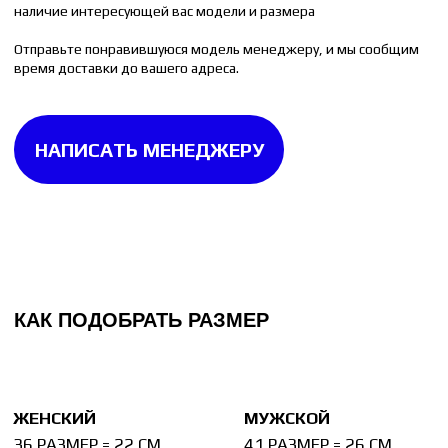
40 РАЗМЕР = 25.5 СМ
45 РАЗМЕР = 29 СМ
Измерьте стельку от любой вашей пары обуви.
Стелька измеряется до изгиба на пятке. Если
на стельке изгиба нет, то измерять её следует
целиком.