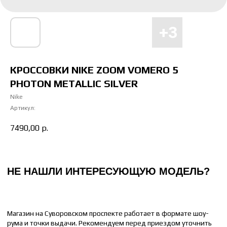
Магазин на Суворовском проспекте работает в формате шоу-
рума и точки выдачи. Рекомендуем перед приездом уточнить
наличие интересующей вас модели и размера
Отправьте понравившуюся модель менеджеру, и мы сообщим
время доставки до вашего адреса.
КРОССОВКИ NIKE ZOOM VOMERO 5
PHOTON METALLIC SILVER
НАПИСАТЬ МЕНЕДЖЕРУ
Nike
Артикул:
7490,00
р.
КАК ПОДОБРАТЬ РАЗМЕР
ЖЕНСКИЙ
МУЖСКОЙ
36 РАЗМЕР = 22 СМ
41 РАЗМЕР = 26 СМ
37 РАЗМЕР = 23 СМ
42 РАЗМЕР = 26.5 СМ
38 РАЗМЕР = 24 СМ
43 РАЗМЕР = 27 СМ
39 РАЗМЕР = 25 СМ
44 РАЗМЕР = 28 СМ