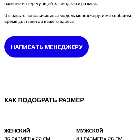
40 РАЗМЕР = 25.5 СМ
45 РАЗМЕР = 29 СМ
Измерьте стельку от любой вашей пары обуви.
Стелька измеряется до изгиба на пятке. Если
на стельке изгиба нет, то измерять её следует
целиком.