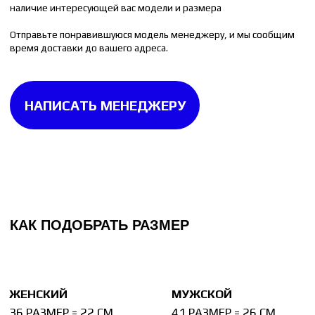
40 РАЗМЕР = 25.5 СМ
45 РАЗМЕР = 29 СМ
Измерьте стельку от любой вашей пары обуви.
Стелька измеряется до изгиба на пятке. Если
на стельке изгиба нет, то измерять её следует
целиком.