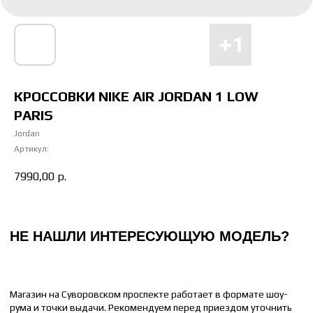
Магазин на Суворовском проспекте работает в формате шоу-
рума и точки выдачи. Рекомендуем перед приездом уточнить
наличие интересующей вас модели и размера
Отправьте понравившуюся модель менеджеру, и мы сообщим
время доставки до вашего адреса.
КРОССОВКИ NIKE AIR JORDAN 1 LOW
PARIS
НАПИСАТЬ МЕНЕДЖЕРУ
Jordan
Артикул:
7990,00
р.
КАК ПОДОБРАТЬ РАЗМЕР
ЖЕНСКИЙ
МУЖСКОЙ
36 РАЗМЕР = 22 СМ
41 РАЗМЕР = 26 СМ
37 РАЗМЕР = 23 СМ
42 РАЗМЕР = 26.5 СМ
38 РАЗМЕР = 24 СМ
43 РАЗМЕР = 27 СМ
39 РАЗМЕР = 25 СМ
44 РАЗМЕР = 28 СМ