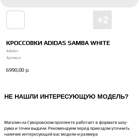
Магазин на Суворовском проспекте работает в формате шоу-
рума и точки выдачи. Рекомендуем перед приездом уточнить
наличие интересующей вас модели и размера
Отправьте понравившуюся модель менеджеру, и мы сообщим
время доставки до вашего адреса.
КРОССОВКИ ADIDAS SAMBA WHITE
НАПИСАТЬ МЕНЕДЖЕРУ
Adidas
Артикул:
6990,00
р.
КАК ПОДОБРАТЬ РАЗМЕР
ЖЕНСКИЙ
МУЖСКОЙ
36 РАЗМЕР = 22 СМ
41 РАЗМЕР = 26 СМ
37 РАЗМЕР = 23 СМ
42 РАЗМЕР = 26.5 СМ
38 РАЗМЕР = 24 СМ
43 РАЗМЕР = 27 СМ
39 РАЗМЕР = 25 СМ
44 РАЗМЕР = 28 СМ
40 РАЗМЕР = 25.5 СМ
45 РАЗМЕР = 29 СМ