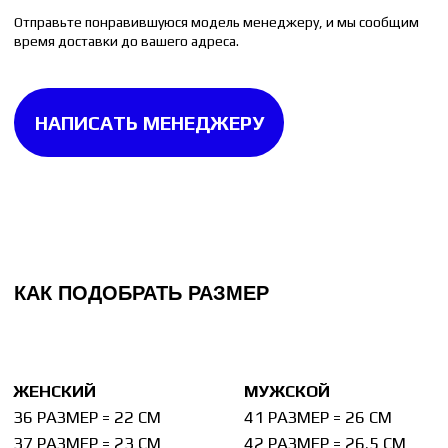
Измерьте стельку от любой вашей пары обуви.
Стелька измеряется до изгиба на пятке. Если
на стельке изгиба нет, то измерять её следует
целиком.